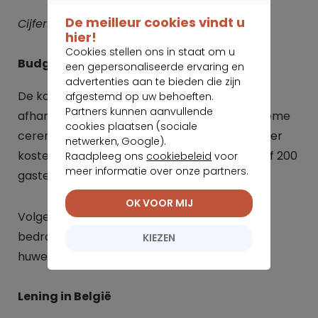
DOORGAAN ZONDER TE ACCEPTEREN
De meilleur cookies vindt u
Cijfers vastgesteld op 21 januari 2025
hier!
Cookies stellen ons in staat om u
Budget en uitgaven
een gepersonaliseerde ervaring en
advertenties aan te bieden die zijn
De kostprijs van een huwelijk varieert sterk
afgestemd op uw behoeften.
Partners kunnen aanvullende
afhankelijk van het type evenement. Een intieme
cookies plaatsen (sociale
ceremonie thuis of in een restaurant zal minder
netwerken, Google).
kosten dan het huren van een zaal voor 100 of 200
Raadpleeg ons
cookiebeleid
voor
meer informatie over onze partners.
gasten of meer.
OK VOOR MIJ
Volgens het evenementenbureau
AP Events
bedraagt het gemiddelde budget voor een
KIEZEN
huwelijk ongeveer
€18.000
.
Lening in België