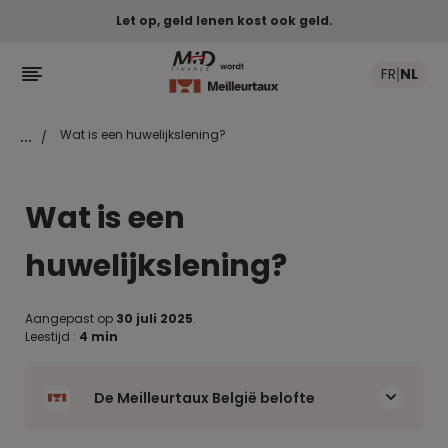
Let op, geld lenen kost ook geld.

FR
NL
|
...
Wat is een huwelijkslening?
/
Wat is een
huwelijkslening?
Aangepast op
30 juli 2025
.
Leestijd :
4 min
De Meilleurtaux België belofte