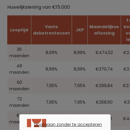
Huwelijkslening van €15.000
T
Vaste
Maandelijkse
kos
Looptijd
JKP
debetrentevoet
aflossing
v
l
36
8,99%
8,99%
€474,52
€2.
maanden
48
8,99%
8,99%
€370,74
€2.
maanden
60
7,65%
7,65%
€299,84
€2.
maanden
72
7,65%
7,65%
€258,60
€3
maanden
84
7,65%
7,65%
€229,31
€4.
maanden
Doorgaan zonder te accepteren