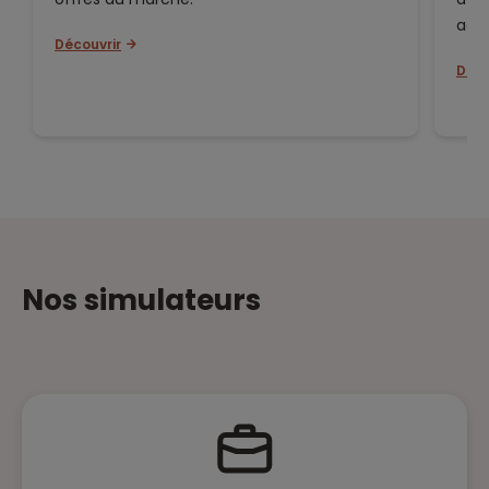
ada
Découvrir
Déco
Nos simulateurs