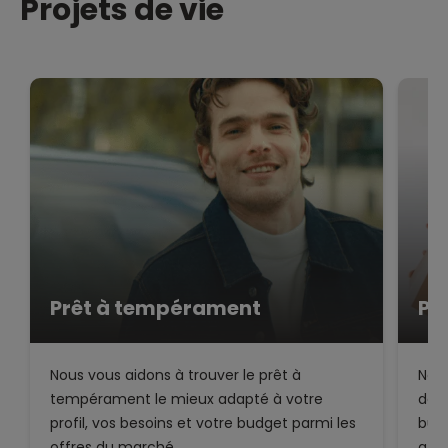
Projets de vie
Prêt à tempérament
Pr
Nous vous aidons à trouver le prêt à
Notr
tempérament le mieux adapté à votre
de v
profil, vos besoins et votre budget parmi les
bud
offres du marché.
afin