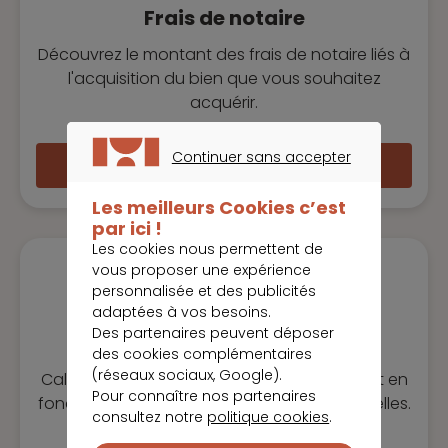
Frais de notaire
Découvrez le montant des frais de notaire liés à
l'acquisition du bien que vous souhaitez
acquérir.
Continuer sans accepter
Calculer mes frais de notaire
CONTINUER SANS ACCEPTER
Les meilleurs Cookies c’est
par ici !
Les cookies nous permettent de
vous proposer une expérience
personnalisée et des publicités
adaptées à vos besoins.
Des partenaires peuvent déposer
Taux endettement
des cookies complémentaires
(réseaux sociaux, Google).
Calculez votre pourcentage d'endettement en
Pour connaître nos partenaires
fonction de vos revenus et charges mensuelles.
consultez notre
politique cookies
.