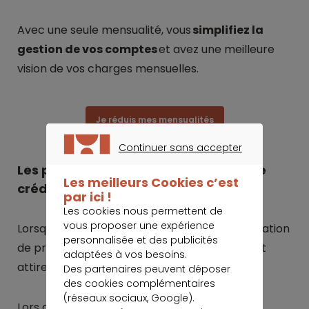
Avec une seule mensualité, vous
simplifiez la
gestion de vos comptes
et avez une meilleure
vision de vos charges mensuelles.
Je réduis mes mensualités
Continuer sans accepter
CONTINUER SANS ACCEPTER
Les points à étudier pour un rachat de
Les meilleurs Cookies c’est
crédits optimisé
par ici !
Les cookies nous permettent de
vous proposer une expérience
Lorsque vous faites une demande de consolidation
personnalisée et des publicités
de prêts en Belgique, différents points doivent
adaptées à vos besoins.
attirer votre attention.
Des partenaires peuvent déposer
des cookies complémentaires
(réseaux sociaux, Google).
Lors d’un rachat de crédits, des
frais de