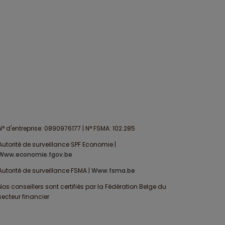
N° d'entreprise: 0890976177 | N° FSMA: 102.285
Autorité de surveillance SPF Economie |
www.economie.fgov.be
Autorité de surveillance FSMA |
www.fsma.be
Nos conseillers sont certifiés par la Fédération Belge du
secteur financier