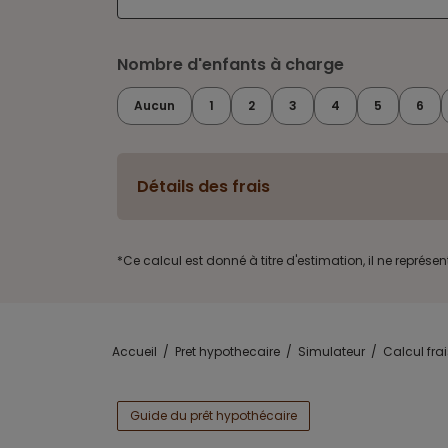
Nombre d'enfants à charge
Aucun
1
2
3
4
5
6
Détails des frais
*Ce calcul est donné à titre d'estimation, il ne représ
Accueil
Pret hypothecaire
Simulateur
Calcul frai
Guide du prêt hypothécaire