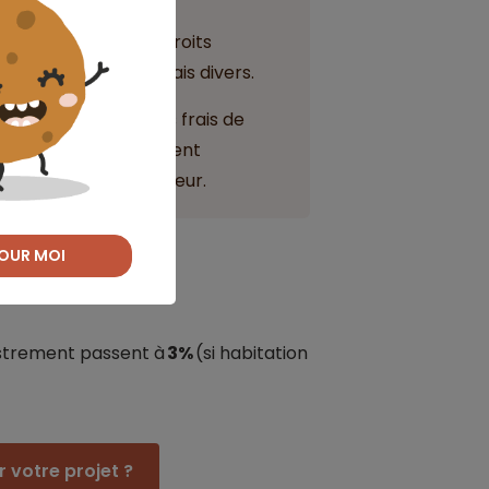
t
comprennent les droits
s de notaire et les frais divers.
s tels que la
TVA
, les frais de
res du courtier peuvent
 charge de l'emprunteur.
OUR MOI
gistrement passent à
3%
(si habitation
 votre projet ?