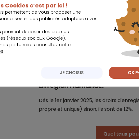
s Cookies c’est par ici !
Les
frais d'acte d'acha
us permettent de vous proposer une
sonnalisée et des publicités adaptées à vos
d'enregistrement, les frai
s peuvent déposer des cookies
Des frais supplémentaire
s (réseaux sociaux, Google).
mainlevée ou les honorai
nos partenaires consultez notre
également s'ajouter à la
es
.
JE CHOISIS
OK P
En région Flamande:
Dés le 1er janvier 2025, les droits d'enre
propre et unique) sinon, ils sont de 12%.
Quel taux pour