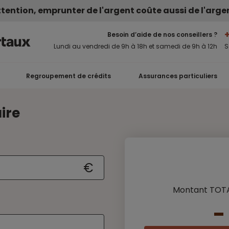
tention, emprunter de l'argent coûte aussi de l'arge
Besoin d’aide de nos conseillers ?
Lundi au vendredi de 9h à 18h et samedi de 9h à 12h
S
Regroupement de crédits
Assurances particuliers
ire
€
Montant TOTAL
-