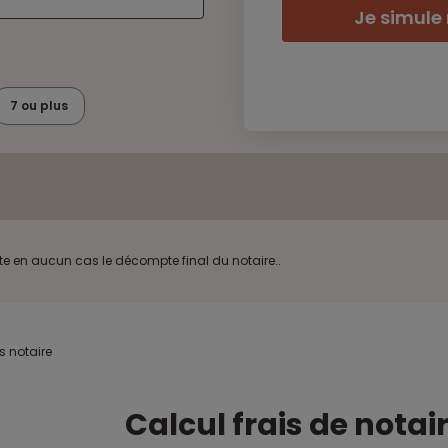
Je simule
7 ou plus
ente en aucun cas le décompte final du notaire..
s notaire
Calcul frais de notaire pour votre prêt