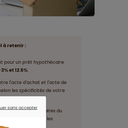
l à retenir :
nt pour un prêt hypothécaire
e
3% et 12.5%
.
ntre l'acte d'achat et l'acte de
selon les spécificités de votre
uer sans accepter
it
incluent les honoraires du
ER SANS ACCEPTER
iption hypothécaire et les