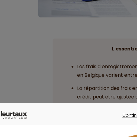
L'essentie
Les frais d’enregistreme
en Belgique varient entr
La répartition des frais e
crédit peut être ajustée 
situation.
Contin
Les
frais d'acte de créd
CONTINU
notaire, les frais d'inscr
débours.