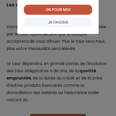
Les autres paramètres
OK POUR MOI
JE CHOISIS
Votre capacité d'emprunt sera aussi déterminée
par le taux hypothécaire que la banque
acceptera de vous allouer. Plus le taux sera haut,
plus votre mensualité sera élevée.
Le taux dépendra, en grande partie, de l'évolution
des taux obligataires à dix ans, de la
quotité
empruntée
, de la durée du crédit et de la prise
d'autres produits bancaires comme la
domiciliation des salaires ou l'assurance solde
restant dû.