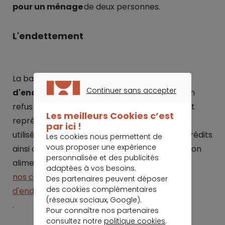
pour un ménage
de deux personnes.
L'endettement
La banque calculera également votre
taux
Continuer sans accepter
d'endettement
, qui entraînera également un
CONTINUER SANS ACCEPTER
refus s'il est trop élevé. Le taux d'endettement
Les meilleurs Cookies c’est
représente la proportion de votre salaire net
par ici !
utilisée pour rembourser l'ensemble de vos crédits
Les cookies nous permettent de
vous proposer une expérience
ainsi que d'autres charges (comme une pension
personnalisée et des publicités
alimentaire). Lisez
adaptées à vos besoins.
nos conseils pour réduire votre taux
Des partenaires peuvent déposer
des cookies complémentaires
d'endettement
(réseaux sociaux, Google).
.
Pour connaître nos partenaires
consultez notre
politique cookies
.