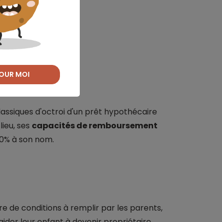
 votre projet ?
OUR MOI
classiques d'octroi d'un prêt hypothécaire
lieu, ses
capacités de remboursement
100% à son nom.
re de conditions à remplir par les parents,
 aider leur enfant à devenir propriétaire.