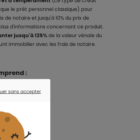
rêt à tempérament
(ce type de crédit
ue le prêt personnel classique) pour
s de notaire et jusqu'à 10% du prix de
lus d'informations concernant ce produit.
nter jusqu'à 125%
de la valeur vénale du
nt immobilier avec les frais de notaire.
mprend :
uer sans accepter
ER SANS ACCEPTER