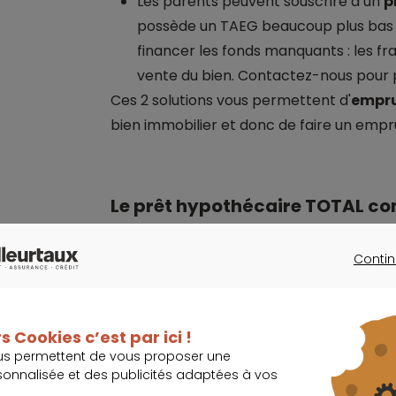
Les parents peuvent souscrire à un
p
possède un TAEG beaucoup plus bas q
financer les fonds manquants : les frai
vente du bien. Contactez-nous pour p
Ces 2 solutions vous permettent d'
empru
bien immobilier et donc de faire un empru
Le prêt hypothécaire TOTAL co
Le prix d'achat du bien
Contin
Les
frais d'acte
de crédit
CONTINU
Les honoraires du notaire
Les
droits d'enregistrement
s Cookies c’est par ici !
us permettent de vous proposer une
Les travaux éventuels
sonnalisée et des publicités adaptées à vos
L’assurance vie