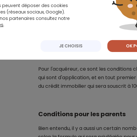
s peuvent déposer des cookies
s (réseaux sociaux, Google).
nos partenaires consultez notre
Quel taux pour
es
.
JE CHOISIS
OK P
Conditions pour l'acheteur
Pour l'acquéreur, ce sont les conditions 
qui sont d'application, et en tout premier 
du crédit immobilier qui sera souscrit à 
Conditions pour les parents
Bien entendu, il y a aussi un certain nomb
selon la formule qui sera privilégiée pour