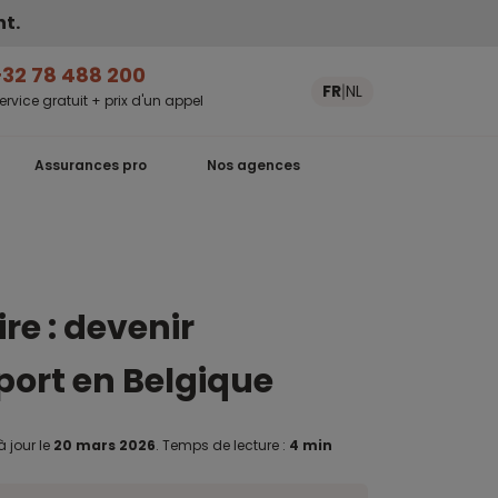
nt.
+32 78 488 200
FR
NL
|
ervice gratuit + prix d'un appel
Assurances pro
Nos agences
port en Belgique
à jour le
20 mars 2026
.
Temps de lecture :
4 min