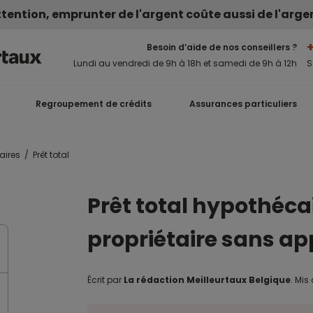
tention, emprunter de l'argent coûte aussi de l'arge
Besoin d’aide de nos conseillers ?
Lundi au vendredi de 9h à 18h et samedi de 9h à 12h
S
Regroupement de crédits
Assurances particuliers
aires
Prêt total
Prêt total hypothécaire : devenir
propriétaire sans ap
Écrit par
La rédaction Meilleurtaux Belgique
.
Mis 