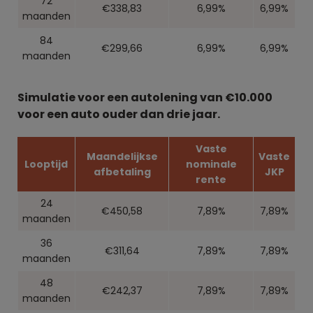
72
€338,83
6,99%
6,99%
maanden
84
€299,66
6,99%
6,99%
maanden
Simulatie voor een autolening van €10.000
voor een auto ouder dan drie jaar.
Vaste
Maandelijkse
Vaste
Looptijd
nominale
afbetaling
JKP
rente
24
€450,58
7,89%
7,89%
maanden
36
€311,64
7,89%
7,89%
maanden
48
€242,37
7,89%
7,89%
maanden