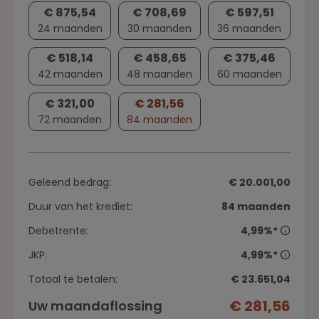
€ 875,54
€ 708,69
€ 597,51
24 maanden
30 maanden
36 maanden
€ 518,14
€ 458,65
€ 375,46
42 maanden
48 maanden
60 maanden
€ 321,00
€ 281,56
72 maanden
84 maanden
Geleend bedrag:
€ 20.001,00
Duur van het krediet:
84 maanden
Debetrente:
4,99%*
JKP:
4,99%*
Totaal te betalen:
€ 23.651,04
€ 281,56
Uw maandaflossing