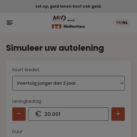
Let op, geld lenen kost ook geld.

FR
NL
|
Simuleer uw autolening
Soort krediet
Leningbedrag
-
+
€
Duur