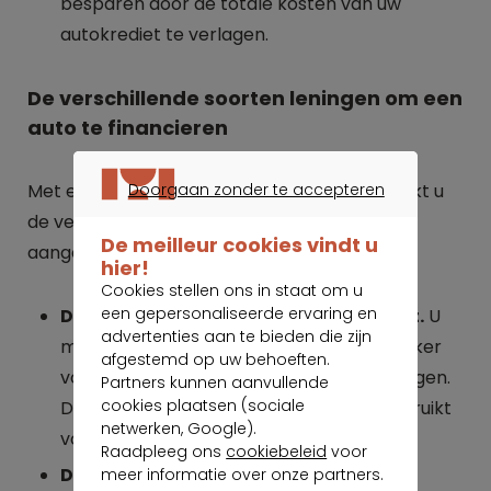
besparen door de totale kosten van uw
autokrediet te verlagen.
De verschillende soorten leningen om een
auto te financieren
Doorgaan zonder te accepteren
Met een
simulatie
voor een autolening ontdekt u
DOORGAAN ZONDER TE ACCEPTEREN
de verschillende mogelijkheden die worden
De meilleur cookies vindt u
aangeboden.
hier!
Cookies stellen ons in staat om u
een gepersonaliseerde ervaring en
De autolening is een gebonden krediet.
U
advertenties aan te bieden die zijn
moet een offerte aan de kredietverstrekker
afgestemd op uw behoeften.
voorleggen om een financiering te verkrijgen.
Partners kunnen aanvullende
cookies plaatsen (sociale
De fondsen zullen uitsluitend worden gebruikt
netwerken, Google).
voor het aankopen van een auto.
Raadpleeg ons
cookiebeleid
voor
De
persoonlijke lening
is een
meer informatie over onze partners.