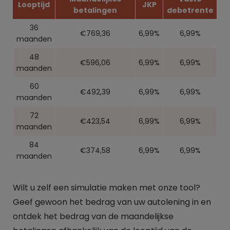
Looptijd
JKP
betalingen
debetrente
36
€769,36
6,99%
6,99%
maanden
48
€596,06
6,99%
6,99%
maanden
60
€492,39
6,99%
6,99%
maanden
72
€423,54
6,99%
6,99%
maanden
84
€374,58
6,99%
6,99%
maanden
Wilt u zelf een simulatie maken met onze tool?
Geef gewoon het bedrag van uw autolening in en
ontdek het bedrag van de maandelijkse