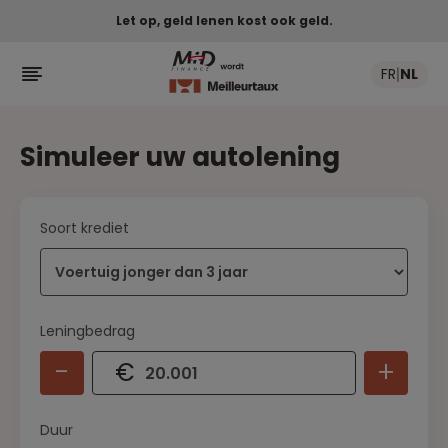
Let op, geld lenen kost ook geld.

FR
NL
|
Simuleer uw autolening
Soort krediet
Leningbedrag
-
+
€
Duur