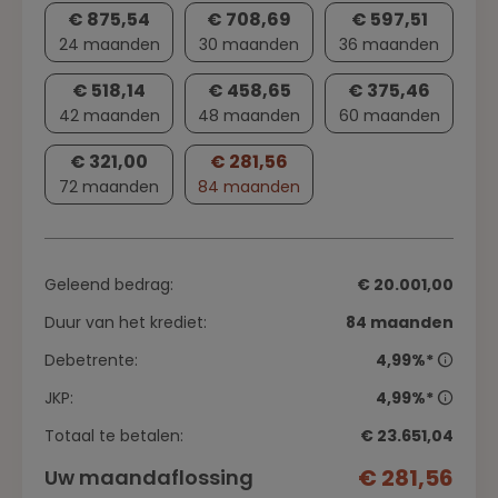
€ 875,54
€ 708,69
€ 597,51
24 maanden
30 maanden
36 maanden
€ 518,14
€ 458,65
€ 375,46
42 maanden
48 maanden
60 maanden
€ 321,00
€ 281,56
72 maanden
84 maanden
Geleend bedrag:
€ 20.001,00
Duur van het krediet:
84 maanden
Debetrente:
4,99%*
JKP:
4,99%*
Totaal te betalen:
€ 23.651,04
€ 281,56
Uw maandaflossing