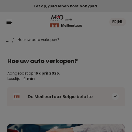
Let op, geld lenen kost ook geld.

FR
NL
|
...
Hoe uw auto verkopen?
/
Hoe uw auto verkopen?
Aangepast op
16 april 2025
.
Leestijd :
4 min
De Meilleurtaux België belofte