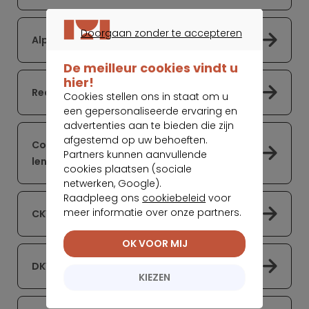
Doorgaan zonder te accepteren
Alpha Credit is een partner van Meilleurtaux
DOORGAAN ZONDER TE ACCEPTEREN
De meilleur cookies vindt u
hier!
Record Credits
Cookies stellen ons in staat om u
een gepersonaliseerde ervaring en
advertenties aan te bieden die zijn
afgestemd op uw behoeften.
Cofidis, de nummer 1 in online persoonlijke
Partners kunnen aanvullende
leningen
cookies plaatsen (sociale
netwerken, Google).
Raadpleeg ons
cookiebeleid
voor
meer informatie over onze partners.
CKV spaarbank
OK VOOR MIJ
DKV verzekeringen
KIEZEN