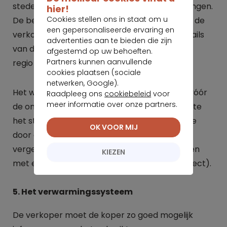
stedenbouwkundige certificaten en vergunningen.
hier!
Cookies stellen ons in staat om u
De bestemming van het gebouw moet ook in de
een gepersonaliseerde ervaring en
verkoopadvertentie worden vermeld. De details
advertenties aan te bieden die zijn
van de te verstrekken informatie kunnen van
afgestemd op uw behoeften.
Partners kunnen aanvullende
regio tot regio verschillen.
cookies plaatsen (sociale
netwerken, Google).
Het wordt echter aangeraden dat de koper vóór
Raadpleeg ons
cookiebeleid
voor
meer informatie over onze partners.
de ondertekening van het compromis de vente
het stedenbouwkundig bureau bezoekt om de
OK VOOR MIJ
door de verkoper verstrekte informatie te
vergelijken, en zelfs het eigendom te bezoeken
KIEZEN
met een deskundige (bijvoorbeeld een architect).
5. Het verwarmingssysteem
De verkoper moet de koper zo goed mogelijk