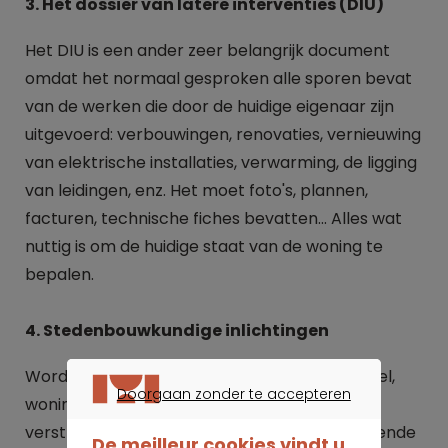
3. Het dossier van latere interventies (DIU)
Het DIU is een ander zeer belangrijk document
omdat het normaal gesproken alle sporen bevat
van de werken die door de huidige eigenaar zijn
uitgevoerd: verbouwingen, renovaties, vernieuwing
van elektrische installaties, verwarming, de ligging
van leidingen, enz. Het moet foto's, plannen,
facturen, technische fiches bevatten... Alles wat
nuttig is om de huidige staat van de woning te
bepalen.
4. Stedenbouwkundige inlichtingen
Wordt het gebouw gebruikt als kantoor, winkel,
Doorgaan zonder te accepteren
woning? Dit moet worden vermeld in de
DOORGAAN ZONDER TE ACCEPTEREN
verstrekte documenten, evenals de verschillende
De meilleur cookies vindt u