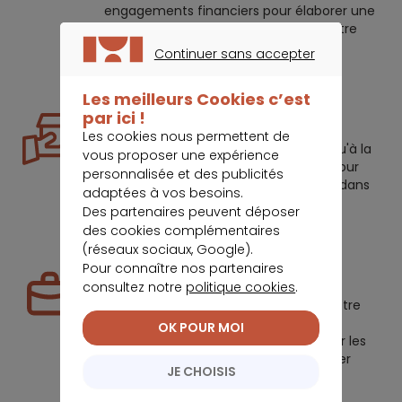
engagements financiers pour élaborer une
solution personnalisée qui allégera votre
budget.
Continuer sans accepter
CONTINUER SANS ACCEPTER
Les meilleurs Cookies c’est
par ici !
Prêt hypothécaire
Les cookies nous permettent de
De la recherche du meilleur taux jusqu'à la
vous proposer une expérience
signature, nous restons à vos côtés pour
personnalisée et des publicités
réaliser votre acquisition immobilière dans
adaptées à vos besoins.
les conditions les plus avantageuses.
Des partenaires peuvent déposer
des cookies complémentaires
(réseaux sociaux, Google).
Pour connaître nos partenaires
Assurances professionnelles
consultez notre
politique cookies
.
Entrepreneur ou dirigeant de PME ? Notre
expertise vous permet d'identifier vos
OK POUR MOI
besoins spécifiques et de sélectionner les
garanties indispensables pour sécuriser
JE CHOISIS
votre entreprise.