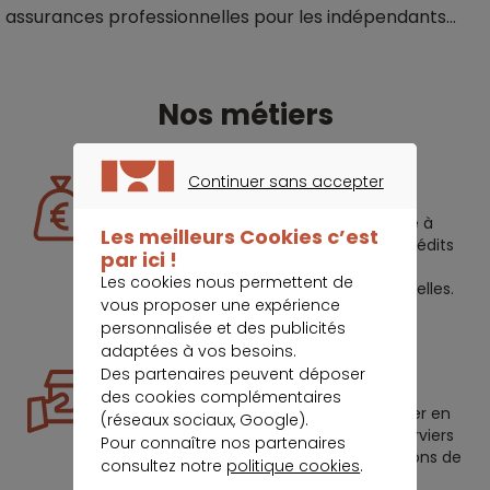
assurances professionnelles pour les indépendants...
Nos métiers
Continuer sans accepter
Regroupement de crédits
CONTINUER SANS ACCEPTER
Optimisez votre budget familial grâce à
Les meilleurs Cookies c’est
notre analyse personnalisée de vos crédits
par ici !
en cours, permettant de réduire
Les cookies nous permettent de
significativement vos charges mensuelles.
vous proposer une expérience
personnalisée et des publicités
adaptées à vos besoins.
Des partenaires peuvent déposer
Prêt hypothécaire
des cookies complémentaires
Pour transformer votre rêve immobilier en
(réseaux sociaux, Google).
réalité, nos experts de l’agence de Verviers
Pour connaître nos partenaires
vous guident pas à pas vers les solutions de
consultez notre
politique cookies
.
financement les plus attractives et