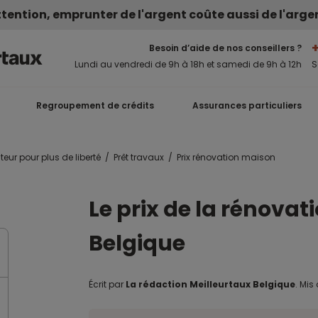
tention, emprunter de l'argent coûte aussi de l'arge
Besoin d’aide de nos conseillers ?
Lundi au vendredi de 9h à 18h et samedi de 9h à 12h
S
Regroupement de crédits
Assurances particuliers
teur pour plus de liberté
Prêt travaux
Prix rénovation maison
Le prix de la rénovation d'une maison en
Belgique
Écrit par
La rédaction Meilleurtaux Belgique
.
Mis 