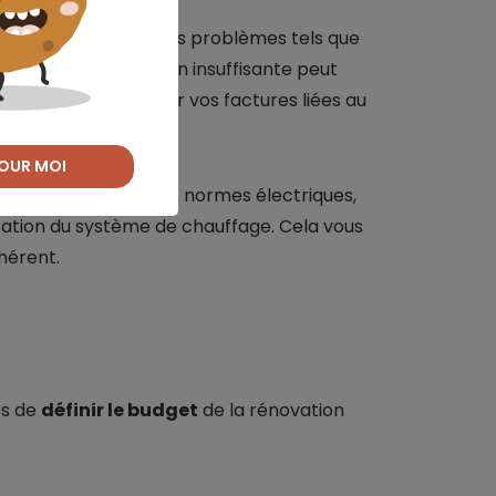
rmet de détecter des problèmes tels que
suffisante. Une isolation insuffisante peut
icatives et augmenter vos factures liées au
OUR MOI
il s'agisse de mises aux normes électriques,
sation du système de chauffage. Cela vous
hérent.
mps de
définir le budget
de la rénovation