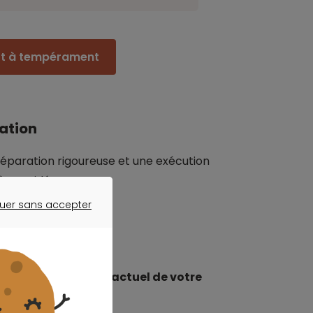
êt à tempérament
vation
réparation rigoureuse et une exécution
à considérer.
uer sans accepter
ER SANS ACCEPTER
son
iel d'
évaluer l'état actuel de votre