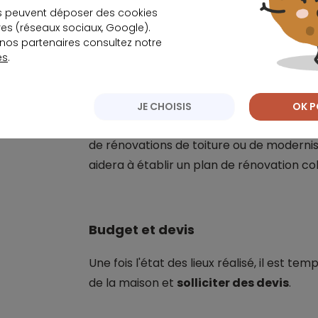
s peuvent déposer des cookies
Une inspection approfondie des murs pe
s (réseaux sociaux, Google).
nos partenaires consultez notre
l'humidité, les fissures ou une isolation in
es
.
entraîner des pertes énergétiques signif
chauffage.
JE CHOISIS
OK P
Identifiez les travaux prioritaires
, qu'
de rénovations de toiture ou de moderni
aidera à établir un plan de rénovation co
Budget et devis
Une fois l'état des lieux réalisé, il est te
de la maison et
solliciter des devis
.