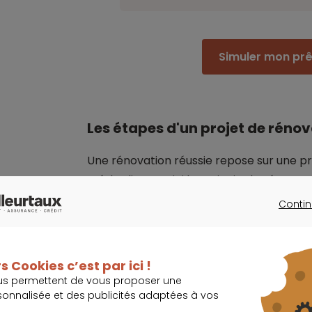
Simuler mon pr
Les étapes d'un projet de réno
Une rénovation réussie repose sur une p
méthodique. Voici les principales étapes 
Contin
CONTINU
Analyse de l'état actuel de la mai
s Cookies c’est par ici !
Avant d'entamer des travaux, il est essent
us permettent de vous proposer une
habitation
.
sonnalisée et des publicités adaptées à vos